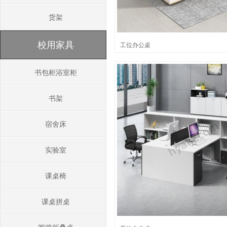
货架
校用家具
工位办公桌
书包柜浴室柜
书架
宿舍床
实验室
课桌椅
课桌拼桌