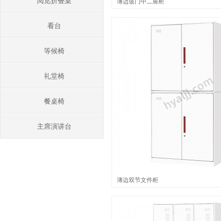
阅览折叠桌
薄边玻门中二屉柜
看台
等候椅
礼堂椅
餐桌椅
主席演讲台
薄边双节文件柜