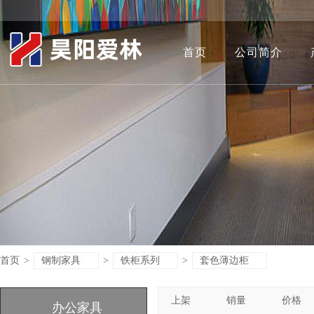
首页
公司简介
首页
>
钢制家具
>
铁柜系列
>
套色薄边柜
上架
销量
价格
办公家具