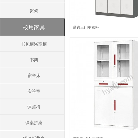
货架
校用家具
薄边三门更衣柜
书包柜浴室柜
书架
宿舍床
实验室
课桌椅
课桌拼桌