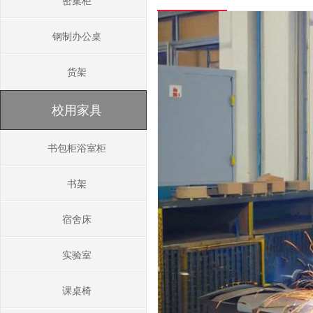
密集柜
钢制办公桌
货架
校用家具
书包柜浴室柜
书架
宿舍床
实验室
课桌椅