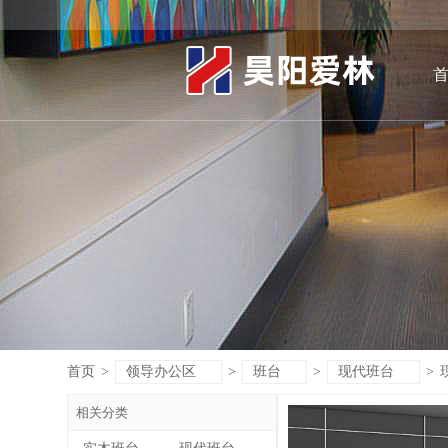
首页
>
领导办公区
>
班台
>
现代班台
>
相关分类