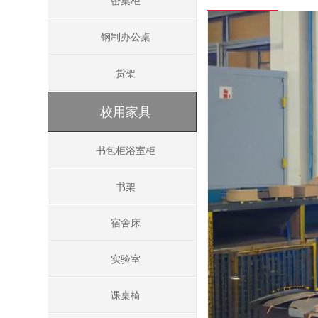
密集柜
钢制办公桌
货架
校用家具
书包柜浴室柜
书架
宿舍床
实验室
课桌椅