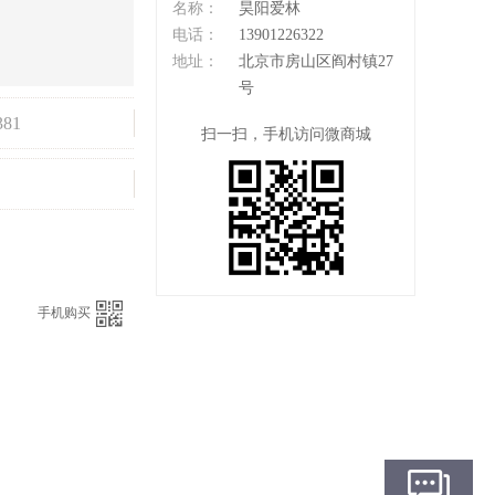
名称：
昊阳爱林
电话：
13901226322
地址：
北京市房山区阎村镇27
号
381
扫一扫，手机访问微商城
：
手机购买