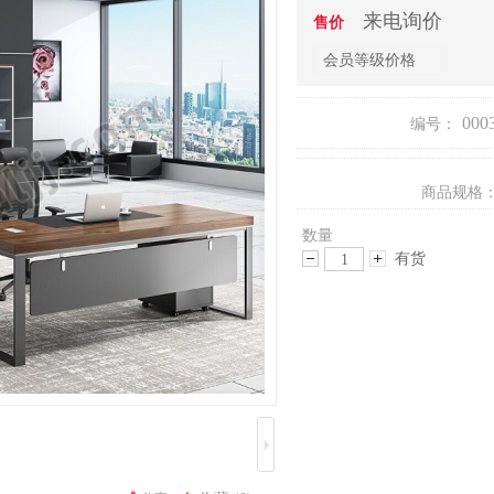
来电询价
售价
会员等级价格
000
编号：
商品规格
数量
有货
减
增
少
加
数
数
量
量