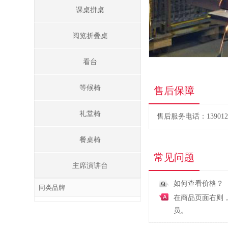
课桌拼桌
阅览折叠桌
看台
等候椅
售后保障
礼堂椅
售后服务电话：1390122
餐桌椅
常见问题
主席演讲台
如何查看价格？
同类品牌
在商品页面右则
员。