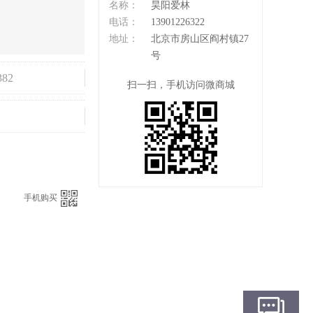
名称：
昊阳爱林
电话：
13901226322
地址：
北京市房山区阎村镇27
号
382
扫一扫，手机访问微商城
：
手机购买