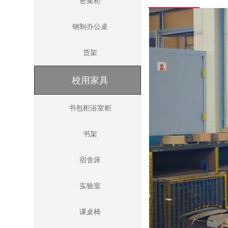
密集柜
钢制办公桌
货架
校用家具
书包柜浴室柜
书架
宿舍床
实验室
课桌椅