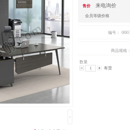
来电询价
售价
会员等级价格
000
编号：
商品规格
数量
有货
减
增
少
加
数
数
量
量