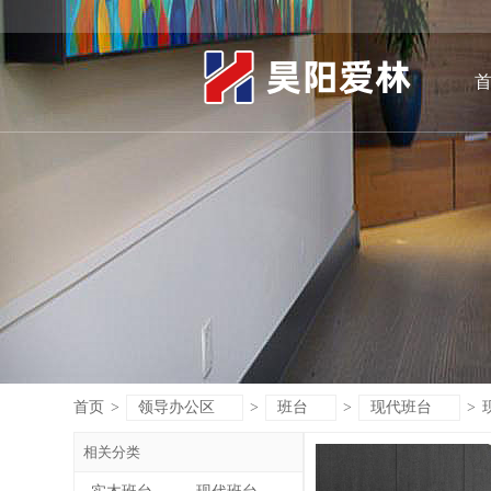
首页
>
领导办公区
>
班台
>
现代班台
>
相关分类