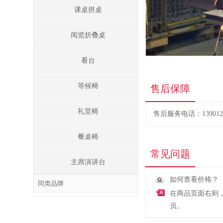
课桌拼桌
阅览折叠桌
看台
等候椅
售后保障
礼堂椅
售后服务电话：1390122
餐桌椅
常见问题
主席演讲台
如何查看价格？
同类品牌
在商品页面右则
员。