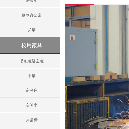
密集柜
钢制办公桌
货架
校用家具
书包柜浴室柜
书架
宿舍床
实验室
课桌椅