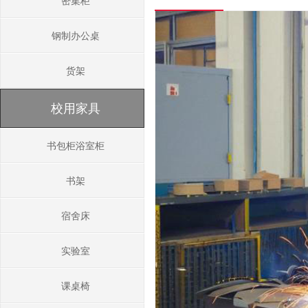
密集柜
钢制办公桌
货架
校用家具
书包柜浴室柜
书架
宿舍床
实验室
课桌椅