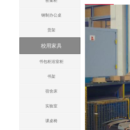
密集柜
钢制办公桌
货架
校用家具
书包柜浴室柜
书架
宿舍床
实验室
课桌椅