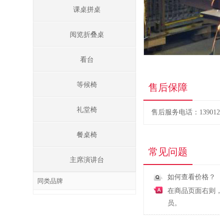
课桌拼桌
阅览折叠桌
看台
等候椅
售后保障
礼堂椅
售后服务电话：1390122
餐桌椅
常见问题
主席演讲台
如何查看价格？
同类品牌
在商品页面右则
员。