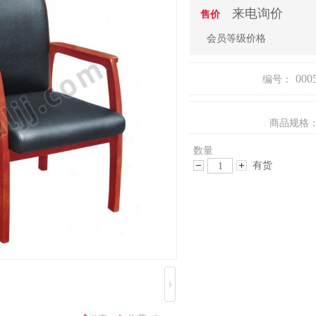
来电询价
售价
会员等级价格
000
编号：
商品规格
数量
有货
减
增
少
加
数
数
量
量