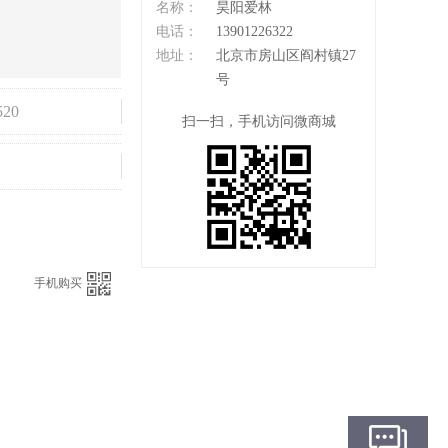
名称：
昊阳爱林
电话：
13901226322
地址：
北京市房山区阎村镇27
号
520
扫一扫，手机访问微商城
：
手机购买